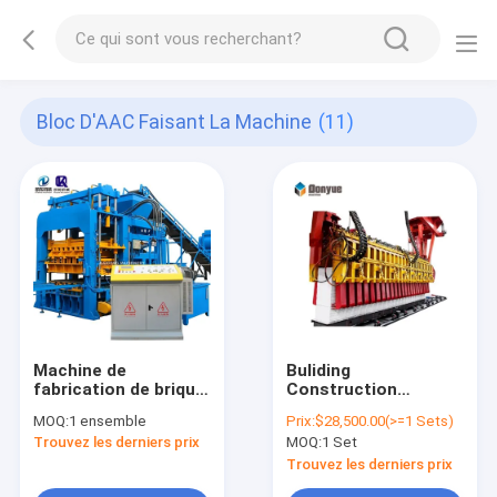
Bloc D'AAC Faisant La Machine
(11)
Machine de
Buliding
fabrication de brique
Construction
automatique ciment
Autoclaved AAC
MOQ:
1 ensemble
Prix:
$28,500.00(>=1 Sets)
de tout neuf Qt12-15
Block Machine
Trouvez les derniers prix
MOQ:
1 Set
solide cavité
Factory AAC Block
concrète à vendre
Manufacturers AAC
Trouvez les derniers prix
aux Etats-Unis
Aerated Concrete