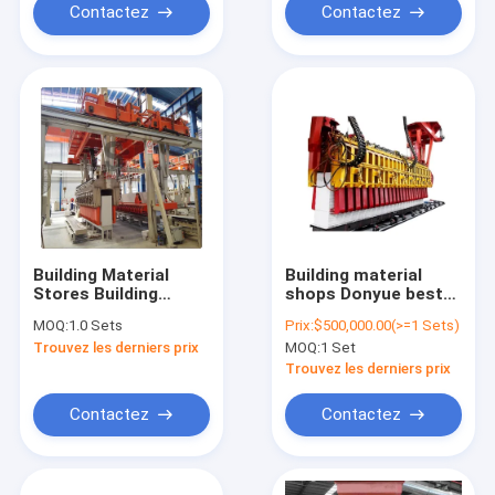
Block Production
Contactez
Contactez
Line
Building Material
Building material
Stores Building
shops Donyue best
Equipment AAC Brick
quality aac block
MOQ:
1.0 Sets
Prix:
$500,000.00(>=1 Sets)
Plant Autoclave
making machine light
Trouvez les derniers prix
MOQ:
1 Set
Aerated Concrete
block machine
Block Machine
factory
Trouvez les derniers prix
Contactez
Contactez