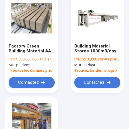
Factory Green
Building Material
Building Material AAC
Stores 1000m3/day
Blocks
Machine Making
Prix:
$300,000.00(>=1 plants)
Prix:
$250,000.00(>=1 plants)
Manufacturers and
Panel Plant Factory
MOQ:
1 Plant
MOQ:
1 Plant
Suppliers Making
Supplier Automatic
Machinery
Block Sand Lime AAC
Trouvez les derniers prix
Trouvez les derniers prix
Production Line
Brick Production Line
Machine Light Brick
in Uzbekistan
Contactez
Contactez
Plant
Accueil
Produits
A propos de nous