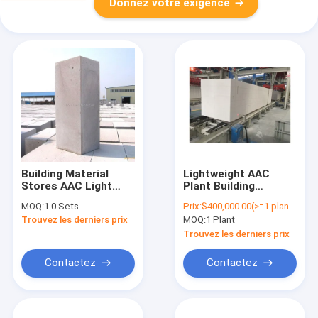
Donnez votre exigence
Building Material
Lightweight AAC
Stores AAC Light
Plant Building
Weight Concrete
Material Brick Making
MOQ:
1.0 Sets
Prix:
$400,000.00(>=1 plants)
Block Making
Machine Production
Trouvez les derniers prix
MOQ:
1 Plant
Machine 50000 -
Line Equipment
200000 CBM
Autoclaved Aerated
Trouvez les derniers prix
Concrete Block Plant
Contactez
Contactez