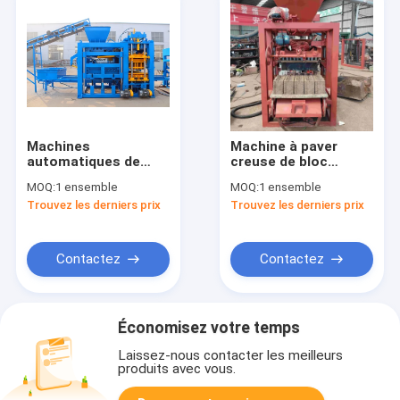
Machines
Machine à paver
automatiques de
creuse de bloc
bloc de béton de
faisant à machine la
MOQ:
1 ensemble
MOQ:
1 ensemble
ciment de machine
machine de blocage
Trouvez les derniers prix
Trouvez les derniers prix
de fabrication de
concret
brique de remise de
10%
Contactez
Contactez
Économisez votre temps
Laissez-nous contacter les meilleurs
produits avec vous.