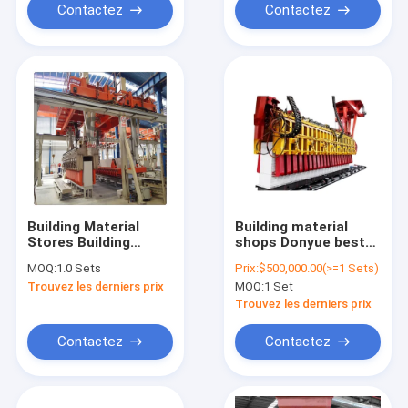
Block Production
Contactez
Contactez
Line
Building Material
Building material
Stores Building
shops Donyue best
Equipment AAC Brick
quality aac block
MOQ:
1.0 Sets
Prix:
$500,000.00(>=1 Sets)
Plant Autoclave
making machine light
Trouvez les derniers prix
MOQ:
1 Set
Aerated Concrete
block machine
Block Machine
factory
Trouvez les derniers prix
Contactez
Contactez