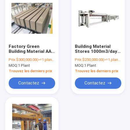
Factory Green
Building Material
Building Material AAC
Stores 1000m3/day
Blocks
Machine Making
Prix:
$300,000.00(>=1 plants)
Prix:
$250,000.00(>=1 plants)
Manufacturers and
Panel Plant Factory
MOQ:
1 Plant
MOQ:
1 Plant
Suppliers Making
Supplier Automatic
Machinery
Block Sand Lime AAC
Trouvez les derniers prix
Trouvez les derniers prix
Production Line
Brick Production Line
Machine Light Brick
in Uzbekistan
Contactez
Contactez
Plant
Accueil
Produits
A propos de nous