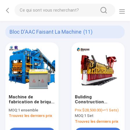
Bloc D'AAC Faisant La Machine
(11)
Machine de
Buliding
fabrication de brique
Construction
automatique ciment
Autoclaved AAC
MOQ:
1 ensemble
Prix:
$28,500.00(>=1 Sets)
de tout neuf Qt12-15
Block Machine
Trouvez les derniers prix
MOQ:
1 Set
solide cavité
Factory AAC Block
concrète à vendre
Manufacturers AAC
Trouvez les derniers prix
aux Etats-Unis
Aerated Concrete