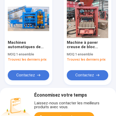
Machines
Machine à paver
automatiques de
creuse de bloc
bloc de béton de
faisant à machine la
MOQ:
1 ensemble
MOQ:
1 ensemble
ciment de machine
machine de blocage
Trouvez les derniers prix
Trouvez les derniers prix
de fabrication de
concret
brique de remise de
10%
Contactez
Contactez
Économisez votre temps
Laissez-nous contacter les meilleurs
produits avec vous.