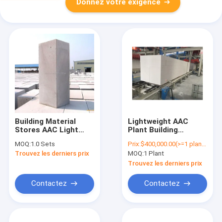
Donnez votre exigence
Building Material
Lightweight AAC
Stores AAC Light
Plant Building
Weight Concrete
Material Brick Making
MOQ:
1.0 Sets
Prix:
$400,000.00(>=1 plants)
Block Making
Machine Production
Trouvez les derniers prix
MOQ:
1 Plant
Machine 50000 -
Line Equipment
200000 CBM
Autoclaved Aerated
Trouvez les derniers prix
Concrete Block Plant
Contactez
Contactez