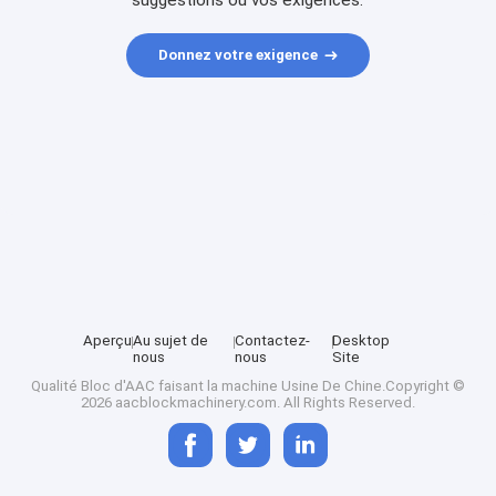
suggestions ou vos exigences.
Donnez votre exigence
Aperçu
Au sujet de
Contactez-
Desktop
nous
nous
Site
Qualité
Bloc d'AAC faisant la machine
Usine De Chine.Copyright ©
2026 aacblockmachinery.com. All Rights Reserved.