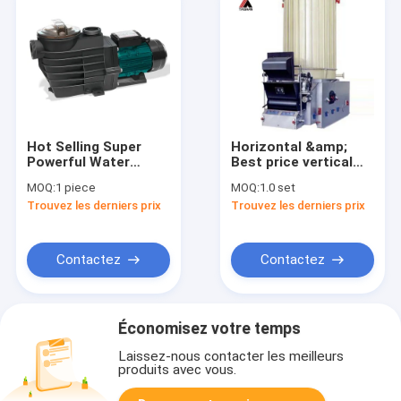
Hot Selling Super
Horizontal &amp;
Powerful Water
Best price vertical
Circulation J18008
hot oil gas thermal
MOQ:
1 piece
MOQ:
1.0 set
Jade 2HP Large Flow
oil boiler for rice mill
Trouvez les derniers prix
Trouvez les derniers prix
Swimming Pool Pump
machine
Contactez
Contactez
Économisez votre temps
Laissez-nous contacter les meilleurs
produits avec vous.