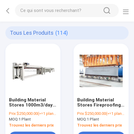
Tous Les Produits
(114)
Building Material
Building Material
Stores 1000m3/day
Stores Fireproofing
Machine Making
Lightweight ALC
Prix:
$250,000.00(>=1 plants)
Prix:
$250,000.00(>=1 plants)
Panel Plant Factory
Panel Block Factory
MOQ:
1 Plant
MOQ:
1 Plant
Supplier Automatic
Autoclaved AAC
Block Sand Lime AAC
Blocks Production
Trouvez les derniers prix
Trouvez les derniers prix
Brick Production Line
Line Manufacturer