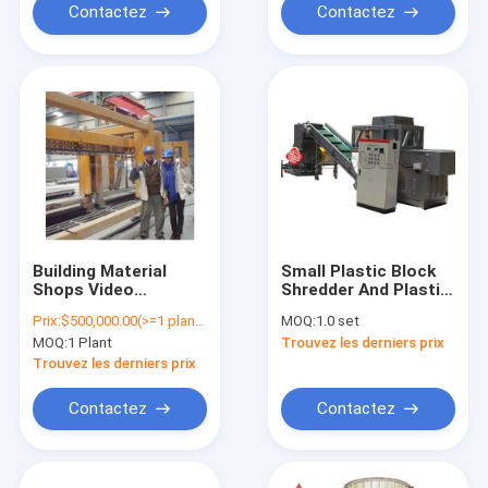
in Uzbekistan
Aerated Concrete
Contactez
Contactez
Building Material
Small Plastic Block
Shops Video
Shredder And Plastic
300000m3 Business
Crusher Machine
Prix:
$500,000.00(>=1 plants)
MOQ:
1.0 set
Idea Autoclaved
MOQ:
1 Plant
Trouvez les derniers prix
Aerated Concrete
Making Line Installed
Trouvez les derniers prix
Cost Machine
Process AAC Block
Contactez
Contactez
Plant